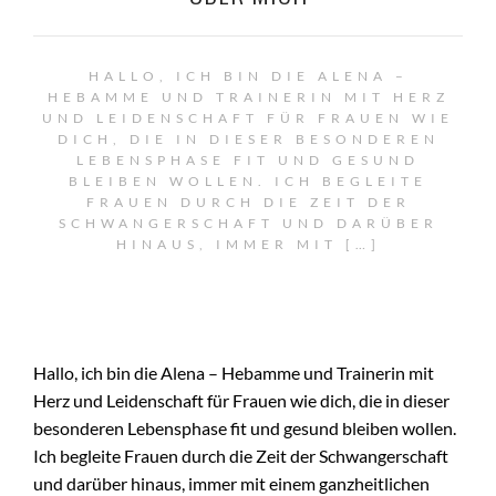
HALLO, ICH BIN DIE ALENA –
HEBAMME UND TRAINERIN MIT HERZ
UND LEIDENSCHAFT FÜR FRAUEN WIE
DICH, DIE IN DIESER BESONDEREN
LEBENSPHASE FIT UND GESUND
BLEIBEN WOLLEN. ICH BEGLEITE
FRAUEN DURCH DIE ZEIT DER
SCHWANGERSCHAFT UND DARÜBER
HINAUS, IMMER MIT […]
Hallo, ich bin die Alena – Hebamme und Trainerin mit
Herz und Leidenschaft für Frauen wie dich, die in dieser
besonderen Lebensphase fit und gesund bleiben wollen.
Ich begleite Frauen durch die Zeit der Schwangerschaft
und darüber hinaus, immer mit einem ganzheitlichen